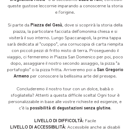
queste gustose leccornie imparando a conoscerne la storia
e l'origine.
Si parte da
Piazza del Gesù
, dove si scoprirà la storia della
piazza, la particolare facciata dell'omonima chiesa e si
visiterà il suo interno. Lungo Spaccanapoli, la prima tappa
sarà dedicata al "cuoppo", una cornucopia di carta riempita
con piccoli pezzi di fritto misto di terra. Proseguendo il
viaggio, ci fermeremo in Piazza San Domenico per poi, poco
dopo, assaggiare il nostro secondo assaggio, la pizza "a
portafoglio" o la pizza fritta. Arriveremo poi a
San Gregorio
Armeno
per conoscere la bellissima arte del presepe.
Concluderemo il nostro tour con un dolce, babà o
sfogliatella? Attenti a questa difficile scelta! Ogni tour è
personalizzabile in base alle vostre richieste ed esigenze, e
c'è la
possibilità di degustazioni senza glutine
.
LIVELLO DI DIFFICOLTÀ
: Facile
LIVELLO DI ACCESSIBILITÀ
: Accessibile anche ai disabili