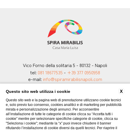
Vico Forno della solitaria 5 - 80132 - Napoli
tel:
081 18677535
-
+39 377 0950958
e-mail:
info@spiramirabilisnapoli.com
P.Iva: 80040820633
CIN: IT063049B7TKW9XZND | CUSR: 15063049EXT2046
X
Questo sito web utilizza i cookie
Questo sito web e la pagina web di prenotazione utilizzano cookie tecnici
e, solo previo tuo consenso, cookies analitici e di marketing per pubblicità
CONTATTI
DATI SOCIETARI
PRIVACY
COOKIE POLICY
mirata e personalizzazione degli annunci. Per acconsentire
ACCESSIBILITÀ
all’installazione di tutte le categorie di cookie clicca su “Accetta tutti i
cookie” mentre per selezionare specifiche categorie di cookie, clicca su
"Seleziona i cookie"; mediante la “x” puoi invece chiudere il banner
rifiutando l’installazione di cookie diversi da quelli tecnici. Per riaprire il